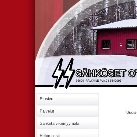
Etusivu
Palvelut
Uudis
Sähkötarvikemyymälä
Referenssit